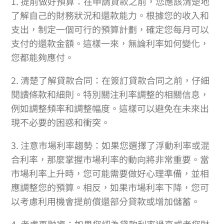
1. 提前做好預算：在申請貸款之前，您應該清楚地
了解自己的財務狀況和還款能力。根據您的收入和
支出，制定一個可行的預算計劃，確定您每月可以
支付的還款金額。這樣一來，無論利率如何變化，
您都能夠應付。
2. 清楚了解貸款合同：在簽訂貸款合同之前，仔細
閱讀條款和細則。特別關注利率調整的相關信息，
例如調整頻率和調整幅度。這樣可以避免在未來出
現不必要的困惑和衝突。
3. 注意市場利率趨勢：如果您選擇了浮動利率或混
合利率，那麼掌握市場利率的動向將非常重要。當
市場利率上升時，您可能需要做好心理準備，並相
應調整您的預算。相反，如果市場利率下降，您可
以考慮利用機會提前償還部分貸款或增加儲蓄。