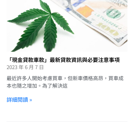
「現金貸款車款」最新貸款資訊與必要注意事項
2023 年 6 月 7 日
最近許多人開始考慮買車，但新車價格高昂，買車成
本也隨之增加。為了解決這
詳細閱讀 »