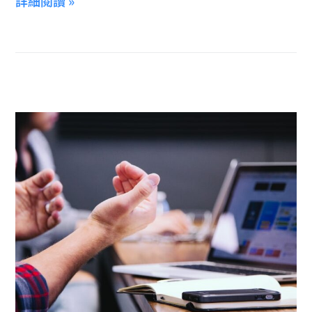
詳細閱讀 »