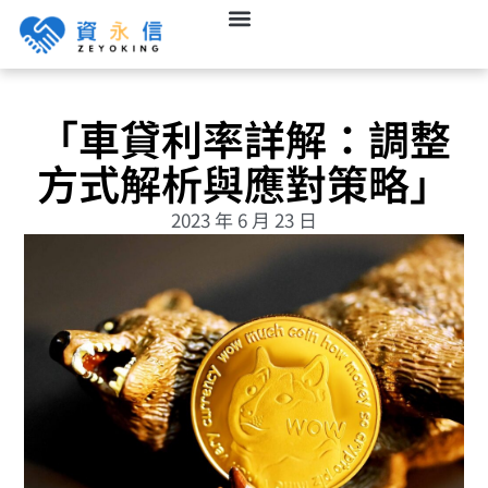
「車貸利率詳解：調整
方式解析與應對策略」
2023 年 6 月 23 日