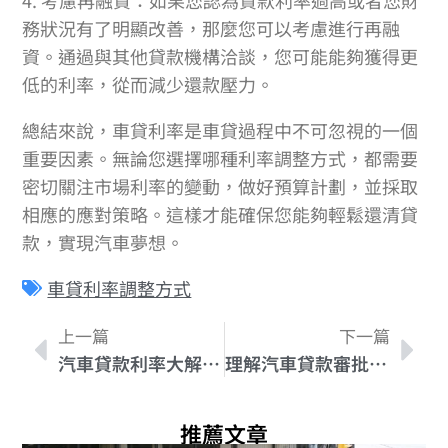
4. 考慮再融資：如果您認為貸款利率過高或者您財
務狀況有了明顯改善，那麼您可以考慮進行再融
資。通過與其他貸款機構洽談，您可能能夠獲得更
低的利率，從而減少還款壓力。
總結來說，車貸利率是車貸過程中不可忽視的一個
重要因素。無論您選擇哪種利率調整方式，都需要
密切關注市場利率的變動，做好預算計劃，並採取
相應的應對策略。這樣才能確保您能夠輕鬆還清貸
款，實現汽車夢想。
車貸利率調整方式
上一篇
下一篇
汽車貸款利率大解密：比較各家銀行的分期付款方案
理解汽車貸款審批標準：如何提升貸款申辦成功率
推薦文章