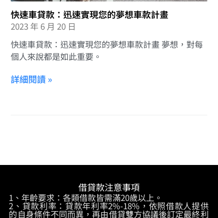
快速車貸款：迅速實現您的夢想車款計畫
2023 年 6 月 20 日
快速車貸款：迅速實現您的夢想車款計畫 夢想，對每
個人來說都是如此重要。
詳細閱讀 »
借貸款注意事項
1、年齡要求：各類借款皆需滿20歲以上。
2、貸款利率：貸款年利率2%-18%，依照借款人提供
的自身條件不同而異，再由借貸雙方協議後訂定最終利