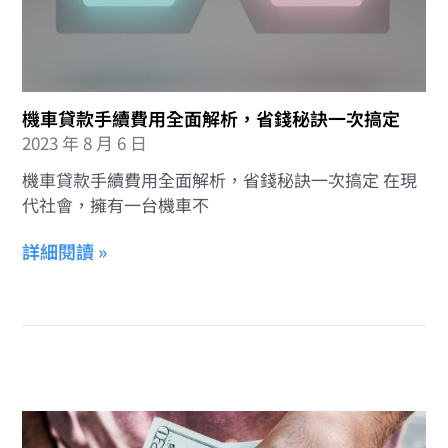
機車貸款手續費用全面解析，省錢秘訣一次搞定
2023 年 8 月 6 日
機車貸款手續費用全面解析，省錢秘訣一次搞定 在現
代社會，擁有一台機車不
詳細閱讀 »