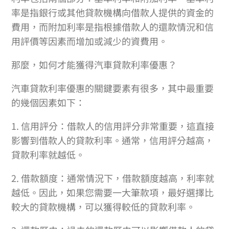
率是指銀行或其他貸款機構向借款人提供的資金的
費用，而附加利率是指根據借款人的還款情況和信
用評價等因素而增加或減少的資費用。
那麼，如何才能獲得汽車貸款利率優惠？
汽車貸款利率優惠的關鍵要素有很多，其中最重要
的幾個因素如下：
1. 信用評分：借款人的信用評分非常重要，這直接
影響到借款人的貸款利率。通常，信用評分越高，
貸款利率就越低。
2. 借款額度：通常情況下，借款額度越高，利率就
越低。因此，如果您需要一大筆款項，最好選擇比
較大的貸款機構，可以獲得較低的貸款利率。