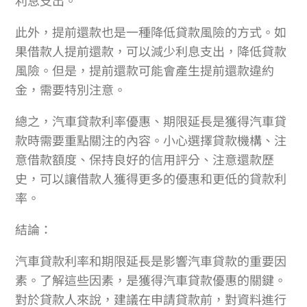
利息支出。
此外，提前還款也是一種降低貸款風險的方式。如
果借款人提前還款，可以減少利息支出，降低貸款
風險。但是，提前還款可能會產生提前還款違約
金，需要特別注意。
總之，汽車貸款利率優惠、期限延長是獲得汽車貸
款時需要重點關注的內容。小心選擇貸款機構、注
意借款額度、保持良好的信用評分、注意還款歷
史，可以讓借款人獲得更多的優惠和更低的貸款利
率。
結論：
汽車貸款利率和期限延長是影響汽車貸款的重要因
素。了解這些因素，是獲得汽車貸款優惠的關鍵。
對於貸款人來說，建議在申請貸款前，對資料進行