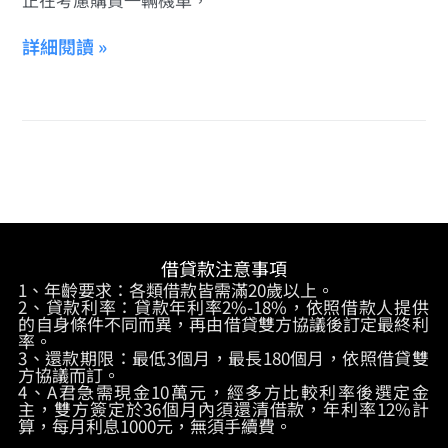
詳細閱讀 »
借貸款注意事項
1、年齡要求：各類借款皆需滿20歲以上。
2、貸款利率：貸款年利率2%-18%，依照借款人提供
的自身條件不同而異，再由借貸雙方協議後訂定最終利
率。
3、還款期限：最低3個月，最長180個月，依照借貸雙
方協議而訂。
4、A君急需現金10萬元，經多方比較利率後選定金
主，雙方簽定於36個月內須還清借款，年利率12%計
算，每月利息1000元，無須手續費。