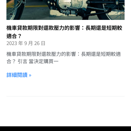
機車貸款期限對還款壓力的影響：長期還是短期較
適合？
2023 年 9 月 26 日
機車貸款期限對還款壓力的影響：長期還是短期較適
合？ 引言 當決定購買一
詳細閱讀 »