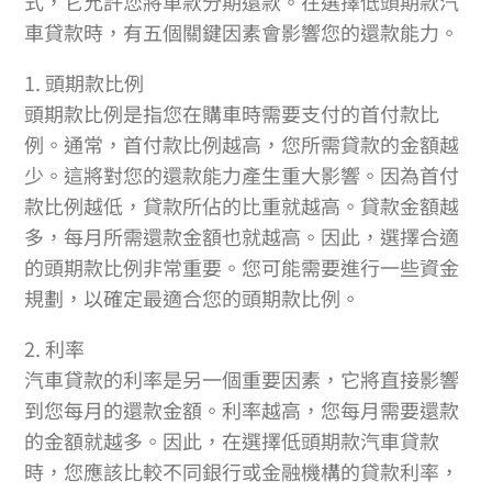
式，它允許您將車款分期還款。在選擇低頭期款汽
車貸款時，有五個關鍵因素會影響您的還款能力。
1. 頭期款比例
頭期款比例是指您在購車時需要支付的首付款比
例。通常，首付款比例越高，您所需貸款的金額越
少。這將對您的還款能力產生重大影響。因為首付
款比例越低，貸款所佔的比重就越高。貸款金額越
多，每月所需還款金額也就越高。因此，選擇合適
的頭期款比例非常重要。您可能需要進行一些資金
規劃，以確定最適合您的頭期款比例。
2. 利率
汽車貸款的利率是另一個重要因素，它將直接影響
到您每月的還款金額。利率越高，您每月需要還款
的金額就越多。因此，在選擇低頭期款汽車貸款
時，您應該比較不同銀行或金融機構的貸款利率，