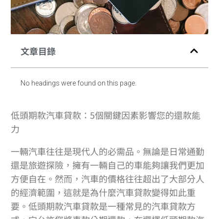
文章目錄
No headings were found on this page.
低頭期款汽車貸款：5個關鍵因素影響您的還款能
力
一輛汽車往往是現代人的必需品。無論是日常通勤
還是旅遊探險，擁有一輛自己的車能夠讓我們更加
方便自在。然而，汽車的價格往往超出了大部分人
的經濟範圍，這就是為什麼汽車貸款變得如此重
要。低頭期款汽車貸款是一種常見的汽車貸款方