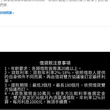
們來
詳細閱讀 »
借貸款注意事項
1、年齡要求：各類借款皆需滿20歲以上。
2、貸款利率：貸款年利率2%-18%，依照借款人提供
的自身條件不同而異，再由借貸雙方協議後訂定最終利
率。
3、還款期限：最低3個月，最長180個月，依照借貸雙
方協議而訂。
4、A君急需現金10萬元，經多方比較利率後選定金
主，雙方簽定於36個月內須還清借款，年利率12%計
算，每月利息1000元，無須手續費。