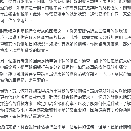
款，從而減少風險。因此，你需要提供有效的收入證明，證明你有能力償
還貸款。如果你是一個自由職業者，你需要提供更詳細的財務證明，例如
年度報告和稅單。此外，你需要穩定的就業狀況，通常要求你在同一家公
司工作至少兩年。
財務帳戶也是銀行會考慮的因素之一。你需要提供過去三個月的財務賬
戶，以證明你在個人資產方面的狀況。此外，你需要顯示最近的信用卡賬
單和其他負債項目的狀況。如果你有過多的債務，你應該考慮償還一部分
債務，以增加貸款的機會。
另一個銀行考慮的因素是所申請車輛的價值。通常，該車的估值應該大於
申請金額，從而確保銀行有充分的抵押物。如果該車的價值低於申請金
額，銀行可能會要求申請人提供更多的擔保品或保證人。因此，購買合適
價值的車輛是非常重要的。
最後，提前做好計劃是申請汽車貸款的成功關鍵。提前做好計劃可以使你
更有信心地處理貸款申請，確保你符合銀行的要求。一個好的計劃包括選
擇適合的貸款方案，確定申請金額和利率，以及了解如何償還貸款。了解
你的貸款期限，每月還款額和利率是非常重要的，因為這將有助於你預算
臺帳，確保你按時還清貸款。
總的來說，符合銀行評估標準並不是一個容易的任務，但是，謹慎計劃和