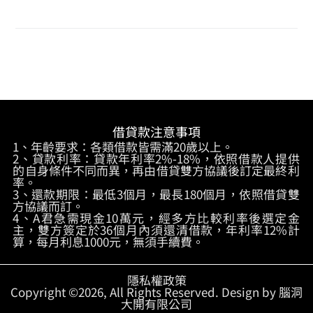
借貸款注意事項
1、年齡要求：各類借款皆需滿20歲以上。
2、貸款利率：貸款年利率2%-18%，依照借款人提供
的自身條件不同而異，再由借貸雙方協議後訂定最終利
率。
3、還款期限：最低3個月，最長180個月，依照借貸雙
方協議而訂。
4、A君急需現金10萬元，經多方比較利率後選定金
主，雙方簽定於36個月內須還清借款，年利率12%計
算，每月利息1000元，無須手續費。
隱私權政策
Copyright ©2026, All Rights Reserved. Design by 腦洞
大開有限公司