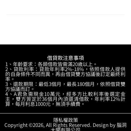
借貸款注意事項
1、年齡要求：各類借款皆需滿20歲以上。
2、貸款利率：貸款年利率2%-18%，依照借款人提供
的自身條件不同而異，再由借貸雙方協議後訂定最終利
率。
3、還款期限：最低3個月，最長180個月，依照借貸雙
方協議而訂。
4、A君急需現金10萬元，經多方比較利率後選定金
主，雙方簽定於36個月內須還清借款，年利率12%計
算，每月利息1000元，無須手續費。
隱私權政策
Copyright ©2026, All Rights Reserved. Design by 腦洞
大開有限公司