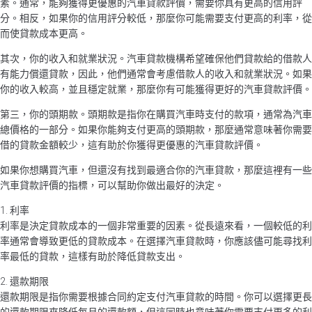
素。通常，能夠獲得更優惠的汽車貸款評價，需要你具有更高的信用評
分。相反，如果你的信用評分較低，那麼你可能需要支付更高的利率，從
而使貸款成本更高。
其次，你的收入和就業狀況。汽車貸款機構希望確保他們貸款給的借款人
有能力償還貸款，因此，他們通常會考慮借款人的收入和就業狀況。如果
你的收入較高，並且穩定就業，那麼你有可能獲得更好的汽車貸款評價。
第三，你的頭期款。頭期款是指你在購買汽車時支付的款項，通常為汽車
總價格的一部分。如果你能夠支付更高的頭期款，那麼通常意味著你需要
借的貸款金額較少，這有助於你獲得更優惠的汽車貸款評價。
如果你想購買汽車，但還沒有找到最適合你的汽車貸款，那麼這裡有一些
汽車貸款評價的指標，可以幫助你做出最好的決定。
1. 利率
利率是決定貸款成本的一個非常重要的因素。從長遠來看，一個較低的利
率通常會導致更低的貸款成本。在選擇汽車貸款時，你應該儘可能尋找利
率最低的貸款，這樣有助於降低貸款支出。
2. 還款期限
還款期限是指你需要根據合同約定支付汽車貸款的時間。你可以選擇更長
的還款期限來降低每月的還款額，但這同時也意味著你需要支付更多的利