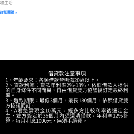
和生活
詳細閱讀 »
借貸款注意事項
1、年齡要求：各類借款皆需滿20歲以上。
2、貸款利率：貸款年利率2%-18%，依照借款人提供
的自身條件不同而異，再由借貸雙方協議後訂定最終利
率。
3、還款期限：最低3個月，最長180個月，依照借貸雙
方協議而訂。
4、A君急需現金10萬元，經多方比較利率後選定金
主，雙方簽定於36個月內須還清借款，年利率12%計
算，每月利息1000元，無須手續費。