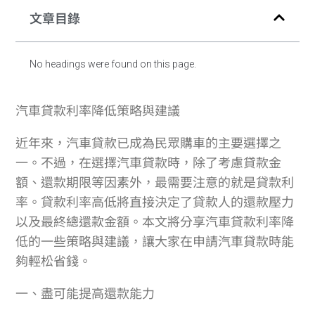
文章目錄
No headings were found on this page.
汽車貸款利率降低策略與建議
近年來，汽車貸款已成為民眾購車的主要選擇之
一。不過，在選擇汽車貸款時，除了考慮貸款金
額、還款期限等因素外，最需要注意的就是貸款利
率。貸款利率高低將直接決定了貸款人的還款壓力
以及最終總還款金額。本文將分享汽車貸款利率降
低的一些策略與建議，讓大家在申請汽車貸款時能
夠輕松省錢。
一、盡可能提高還款能力