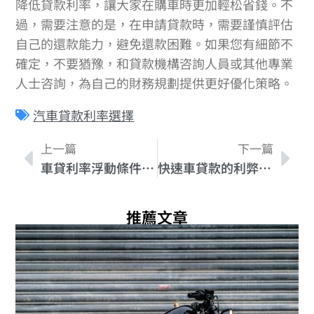
降低貸款利率，讓大家在購車時更加輕松省錢。不
過，需要注意的是，在申請貸款時，需要謹慎評估
自己的還款能力，避免還款困難。如果您有細節不
確定，不要猶豫，和貸款機構咨詢人員或其他專業
人士咨詢，為自己的財務規劃提供更好優化策略。
汽車貸款利率選擇
上一篇
下一篇
車貸利率浮動條件怎麼實現？影響因素有哪些？
快速車貸款的利弊與注意事項
推薦文章