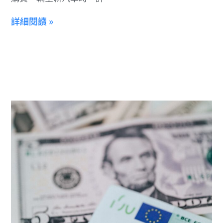
詳細閱讀 »