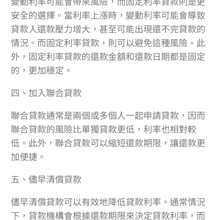
變動利率可能會帶來風險，而固定利率貸款則是更
安全的選擇。當利率上漲時，變動利率可能會導致
貸款人還款壓力增大，甚至可能出現還不完貸款的
情況。而固定利率貸款，則可以避免這種風險。此
外，固定利率貸款的還款金額和還款日期都是固定
的，更加穩定。
四、加入聯合貸款
聯合貸款通常是兩個或多個人一起申請貸款，因而
聯合貸款的風險比單獨貸款更低，利率也相對較
低。此外，聯合貸款可以縮短還款期限，讓還款更
加便捷。
五、儘早清償貸款
儘早清償貸款可以有效地降低貸款利率。通常情況
下，貸款機構會根據還款期限來決定貸款利率，而