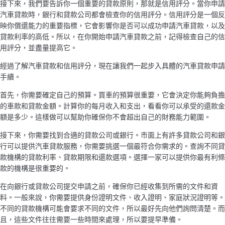
接下來，我們要告訴你一個重要的貸款原則，那就是信用評分。當你申請
汽車貸款時，銀行和貸款公司都會檢查你的信用評分。信用評分是一個反
映你償還能力的重要指標，它會影響你是否可以成功申請汽車貸款，以及
貸款利率的高低。所以，在你開始申請汽車貸款之前，記得檢查自己的信
用評分，並盡量提高它。
經過了解汽車貸款和信用評分，現在讓我們一起步入具體的汽車貸款申請
手續。
首先，你需要確定自己的預算。買車的預算很重要，它會決定你能夠負擔
的車款和貸款金額。計算你的每月收入和支出，看看你可以承受的還款金
額是多少。這樣做可以幫助你確保你不會超出自己的財務能力範圍。
接下來，你需要找到合適的貸款公司或銀行。市面上有許多貸款公司和銀
行可以提供汽車貸款服務，你需要挑選一個最符合你需求的。查詢不同貸
款機構的貸款利率、貸款期限和還款選項。選擇一家可以提供你最有利條
款的機構是很重要的。
在向銀行或貸款公司提交申請之前，確保你已經收集到所需的文件和資
料。一般來說，你需要提供身份證明文件、收入證明、家庭狀況證明等。
不同的貸款機構可能會要求不同的文件，所以最好先向他們詢問清楚。而
且，這些文件往往需要一些時間來處理，所以要提早準備。