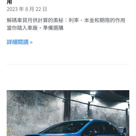
用
2023 年 8 月 22 日
解碼車貸月供計算的奧秘：利率、本金和期限的作用
當你踏入車廠，準備選購
詳細閱讀 »