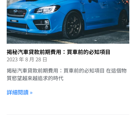
揭秘汽車貸款前期費用：買車前的必知項目
2023 年 8 月 28 日
揭秘汽車貸款前期費用：買車前的必知項目 在這個物
質慾望越來越追求的時代
詳細閱讀 »