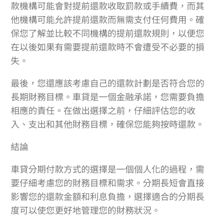
款機構可能會對提前還款收取罰款或手續費，而其
他機構可能允許提前還款而無需支付任何費用。確
保您了解並比較不同機構的提前還款規則，以便您
在以後如果有需要提前還款時不會遭受不必要的損
失。
最後，您還應該考慮自己的還款計劃是否符合您的
長期財務目標。車貸是一個金融承諾，您需要負擔
相應的責任。在做出選擇之前，仔細評估您的收
入、支出和其他財務目標，確保您能夠按時還款。
結論
車貸分期付款方式的選擇是一個個人化的過程，需
要仔細考慮您的財務目標和需求。分期長短會直接
影響您的還款金額和利息負擔，選擇適合的分期長
度可以使您更好地管理您的財務狀況。