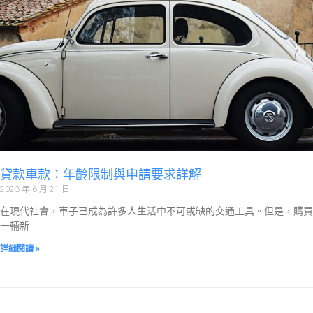
貸款車款：年齡限制與申請要求詳解
2023 年 6 月 21 日
在現代社會，車子已成為許多人生活中不可或缺的交通工具。但是，購買
一輛新
詳細閱讀 »