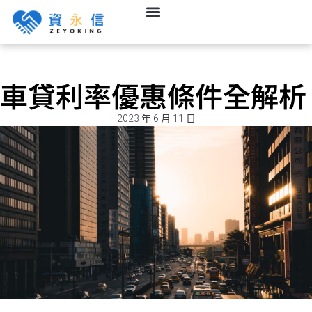
車貸利率優惠條件全解析
2023 年 6 月 11 日