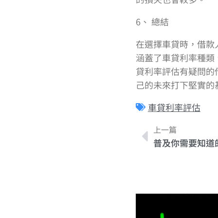
6、 總結
在選擇車貸時，借款
涵蓋了車貸利率種類
貸利率評估有疑問的
己的未來打下堅實的
車貸利率評估
上一篇