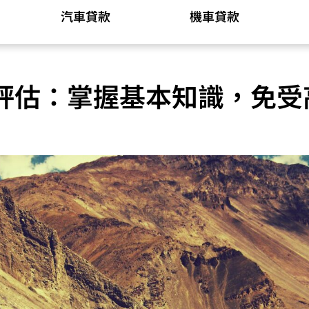
汽車貸款
機車貸款
評估：掌握基本知識，免受