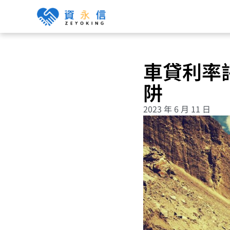
車貸利率
阱
2023 年 6 月 11 日