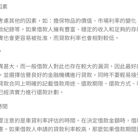
因素
考慮其他的因素，如：擔保物品的價值、市場利率的變化
款紀錄等。如果借款人擁有豐富、穩定的收入和足夠的存
實也會更容易被批准，而貸款利率也會相對較低。
？
異甚大，而一般借款人對此也存在較大的漏洞，因此最好
，並選擇信譽良好的金融機構進行貸款，同時不要輕易接
貸款合同上明確的記載借款用途、還款期限、還款方式、
己經濟實力進行還款計劃。
時間
要注意的是車貸利率評估的時間。在決定借款金額時，借
慮。如果借款人申請的貸款利率較高，那麼如果借款期間