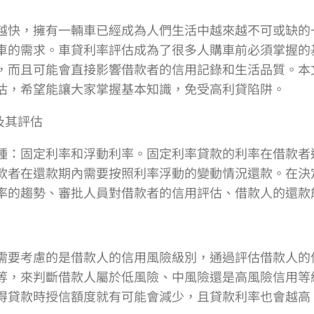
越快，擁有一輛車已經成為人們生活中越來越不可或缺的
車的需求。車貸利率評估成為了很多人購車前必須掌握的
，而且可能會直接影響借款者的信用記錄和生活品質。本
估，希望能讓大家掌握基本知識，免受高利貸陷阱。
及其評估
種：固定利率和浮動利率。固定利率貸款的利率在借款者
款者在還款期內需要按照利率浮動的變動情況還款。在決
率的趨勢、審批人員對借款者的信用評估、借款人的還款
需要考慮的是借款人的信用風險級別，通過評估借款人的
等，來判斷借款人屬於低風險、中風險還是高風險信用等
得貸款時授信額度就有可能會減少，且貸款利率也會越高