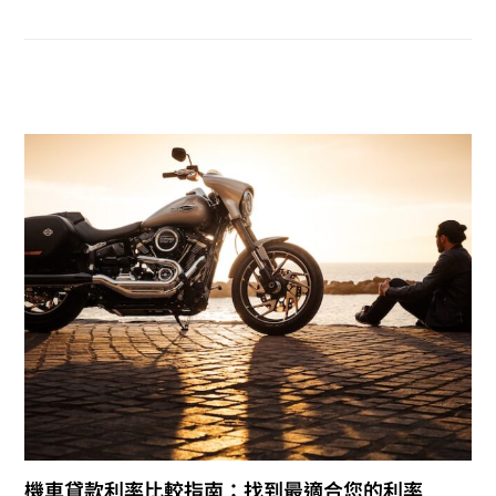
機車貸款利率比較指南：找到最適合您的利率