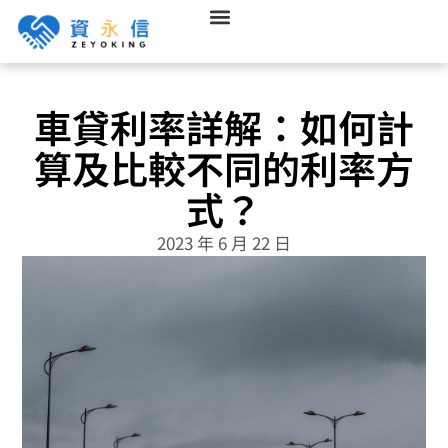
車貸利率詳解：如何計
算及比較不同的利率方
式？
2023 年 6 月 22 日