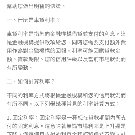
幫助您做出明智的決策。
一、什麼是車貸利率？
車貸利率是指您向金融機構借貸並支付的利息。這
是金融機構提供款項給您，同時您需要支付額外費
用作為對金融機構的回報。利率可能因應貸款金
額、貸款期限、您的信用評級以及當前市場狀況而
有所變動。
二、如何計算利率？
不同的利率方式將根據金融機構和您的信用狀況而
有所不同。以下列舉幾種常見的利率計算方式：
1. 固定利率：固定利率是一種您在貸款期間內所支
付的固定利息。這意味著無論市場利率是上升還是
下降，您每個月支付的利息金額都將保持不變。計