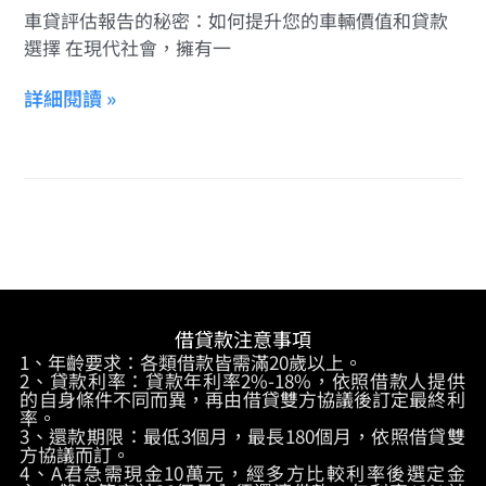
車貸評估報告的秘密：如何提升您的車輛價值和貸款
選擇 在現代社會，擁有一
詳細閱讀 »
借貸款注意事項
1、年齡要求：各類借款皆需滿20歲以上。
2、貸款利率：貸款年利率2%-18%，依照借款人提供
的自身條件不同而異，再由借貸雙方協議後訂定最終利
率。
3、還款期限：最低3個月，最長180個月，依照借貸雙
方協議而訂。
4、A君急需現金10萬元，經多方比較利率後選定金