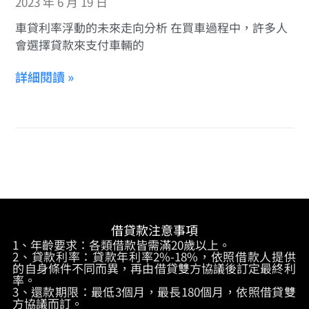
2023 年 6 月 19 日
車貸利率浮動的未來走向分析 在買車過程中，許多人
會選擇貸款來支付車輛的
詳細閱讀 »
借貸款注意事項
1、年齡要求：各類借款皆需滿20歲以上。
2、貸款利率：貸款年利率2%-18%，依照借款人提供
的自身條件不同而異，再由借貸雙方協議後訂定最終利
率。
3、還款期限：最低3個月，最長180個月，依照借貸雙
方協議而訂。