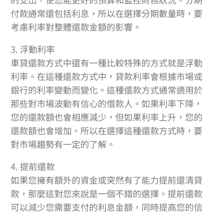
付款通常還包括利息，所以在選擇分期數量時，要
考慮利率對整體還款金額的影響。
3. 浮動利率
車貸還款方式中還有一種比較特殊的方式就是浮動
利率。在這種還款方式中，貸款利率會根據市場或
銀行的利率變動而變化。這種還款方式通常適用於
那些對市場波動有信心的借款人。如果利率下降，
您的還款額也會相應減少，但如果利率上升，您的
還款額也會增加。所以在選擇這種還款方式時，要
對市場趨勢有一定的了解。
4. 提前還款
如果您擁有額外的資金或突然有了能力提前還清貸
款，那麼這對您來說是一個不錯的選擇。提前還款
可以減少您需要支付的利息金額，同時提高您的信