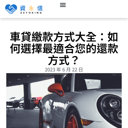
車貸繳款方式大全：如
何選擇最適合您的還款
方式？
2023 年 6 月 22 日