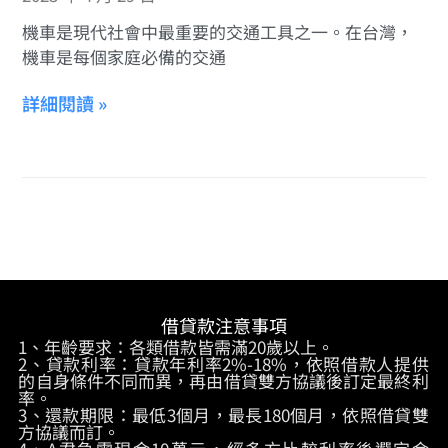
機車是現代社會中最重要的交通工具之一。在台灣，
機車是每個家庭必備的交通
詳細閱讀 »
借貸款注意事項
1、年齡要求：各類借款皆需滿20歲以上。
2、貸款利率：貸款年利率2%-18%，依照借款人提供
的自身條件不同而異，再由借貸雙方協議後訂定最終利
率。
3、還款期限：最低3個月，最長180個月，依照借貸雙
方協議而訂。