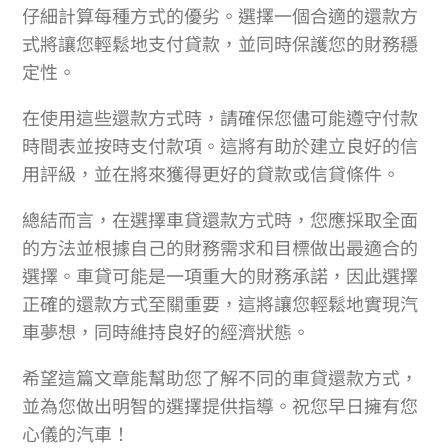
仔細計算每種方式的優劣。選擇一個合適的還款方
式將讓您輕鬆地支付貸款，並同時保護您的財務穩
定性。
在使用這些還款方式時，請確保您儘可能遵守付款
時間表並按時支付款項。這將有助於建立良好的信
用評級，並在將來獲得更好的貸款或信貸條件。
總結而言，在選擇車貸還款方式時，您應採取全面
的方法並根據自己的財務需求和目標做出最適合的
選擇。車貸可能是一項重大的財務承諾，因此選擇
正確的還款方式至關重要，這將讓您輕鬆地實現汽
車夢想，同時維持良好的經濟狀態。
希望這篇文章能幫助您了解不同的車貸還款方式，
並為您做出明智的選擇提供指導。祝您早日擁有您
心儀的汽車！