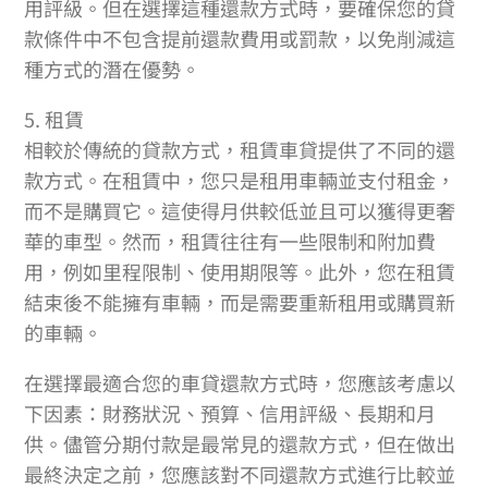
用評級。但在選擇這種還款方式時，要確保您的貸
款條件中不包含提前還款費用或罰款，以免削減這
種方式的潛在優勢。
5. 租賃
相較於傳統的貸款方式，租賃車貸提供了不同的還
款方式。在租賃中，您只是租用車輛並支付租金，
而不是購買它。這使得月供較低並且可以獲得更奢
華的車型。然而，租賃往往有一些限制和附加費
用，例如里程限制、使用期限等。此外，您在租賃
結束後不能擁有車輛，而是需要重新租用或購買新
的車輛。
在選擇最適合您的車貸還款方式時，您應該考慮以
下因素：財務狀況、預算、信用評級、長期和月
供。儘管分期付款是最常見的還款方式，但在做出
最終決定之前，您應該對不同還款方式進行比較並