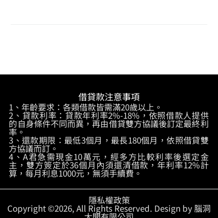
借貸款注意事項
1、年齡要求：各類借款皆需滿20歲以上。
2、貸款利率：貸款年利率2%-18%，依照借款人提供
的自身條件不同而異，再由借貸雙方協議後訂定最終利
率。
3、還款期限：最低3個月，最長180個月，依照借貸雙
方協議而訂。
4、A君急需現金10萬元，經多方比較利率後選定金
主，雙方簽定於36個月內須還清借款，年利率12%計
算，每月利息1000元，無須手續費。
隱私權政策
Copyright ©2026, All Rights Reserved. Design by 腦洞
大開有限公司