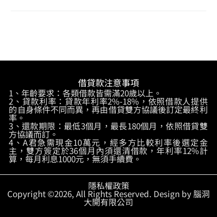
借貸款注意事項
1、年齡要求：各類借款皆需滿20歲以上。
2、貸款利率：貸款年利率2%-18%，依照借款人提供
的自身條件不同而異，再由借貸雙方協議後訂定最終利
率。
3、還款期限：最低3個月，最長180個月，依照借貸雙
方協議而訂。
4、A君急需現金10萬元，經多方比較利率後選定金
主，雙方簽定於36個月內須還清借款，年利率12%計
算，每月利息1000元，無須手續費。
隱私權政策
Copyright ©2026, All Rights Reserved. Design by 腦洞
大開有限公司