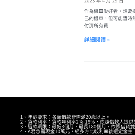
2023 年 4 月 29 日
作為機車愛好者，想要
己的機車，但可能暫時
付清所有費
詳細閱讀 »
1、年齡要求：各類借款皆需滿20歲以上。
2、貸款利率：貸款年利率2%-18%，依照借款人提
3、還款期限：最低3個月，最長180個月，依照借貸
4、A君急需現金10萬元，經多方比較利率後選定金主