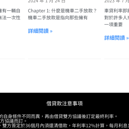
2024 年 1 月 24 日
2023 年 7 
擁有一輛自
Chapter 1: 什麼是機車二手放款？
車貸利率即
無法一次性
機車二手放款是指向那些擁有
對於許多人
一項重要
詳細閱讀 »
詳細閱讀 »
借貸款注意事項
供的自身條件不同而異，再由借貸雙方協議後訂定最終利率。
雙方協議而訂。
，雙方簽定於36個月內須還清借款，年利率12%計算，每月利息1