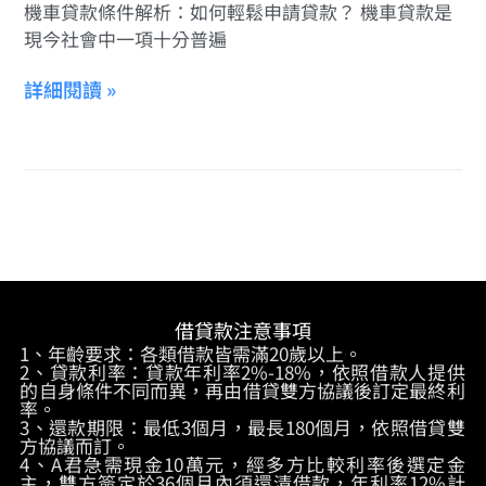
機車貸款條件解析：如何輕鬆申請貸款？ 機車貸款是
現今社會中一項十分普遍
詳細閱讀 »
借貸款注意事項
1、年齡要求：各類借款皆需滿20歲以上。
2、貸款利率：貸款年利率2%-18%，依照借款人提供
的自身條件不同而異，再由借貸雙方協議後訂定最終利
率。
3、還款期限：最低3個月，最長180個月，依照借貸雙
方協議而訂。
4、A君急需現金10萬元，經多方比較利率後選定金
主，雙方簽定於36個月內須還清借款，年利率12%計