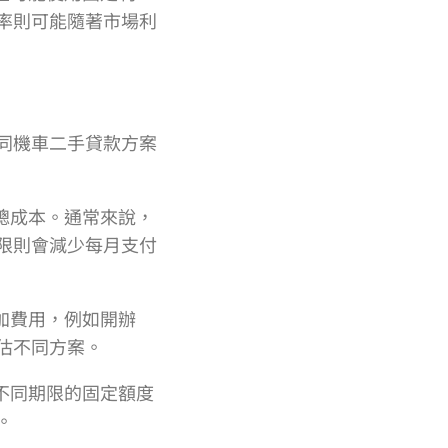
率則可能隨著市場利
同機車二手貸款方案
總成本。通常來說，
限則會減少每月支付
加費用，例如開辦
估不同方案。
不同期限的固定額度
。