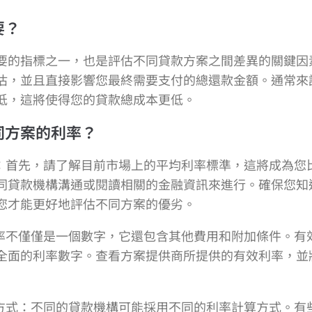
要？
要的指標之一，也是評估不同貸款方案之間差異的關鍵因
估，並且直接影響您最終需要支付的總還款金額。通常來
低，這將使得您的貸款總成本更低。
同方案的利率？
準：首先，請了解目前市場上的平均利率標準，這將成為您
同貸款機構溝通或閱讀相關的金融資訊來進行。確保您知
您才能更好地評估不同方案的優劣。
利率不僅僅是一個數字，它還包含其他費用和附加條件。有
全面的利率數字。查看方案提供商所提供的有效利率，並
算方式：不同的貸款機構可能採用不同的利率計算方式。有