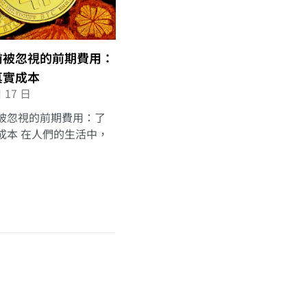
前被忽視的前期費用：
真實成本
月 17 日
被忽視的前期費用：了
成本 在人們的生活中，