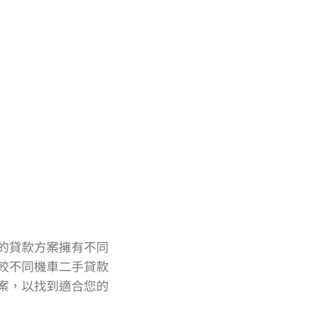
的貸款方案擁有不同
較不同機車二手貸款
案，以找到適合您的