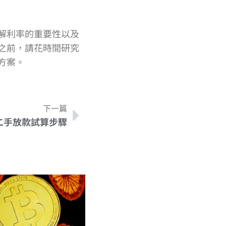
解利率的重要性以及
之前，請花時間研究
方案。
下一篇
二手放款試算步驟