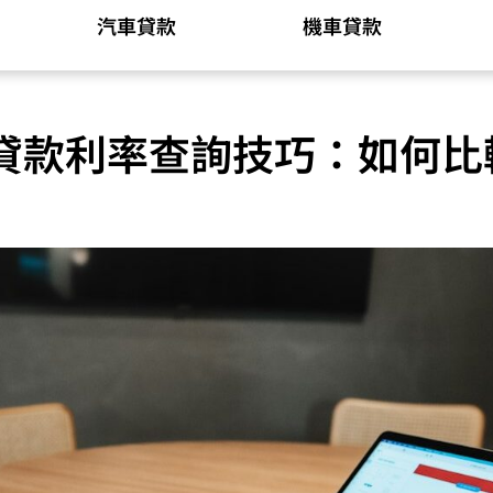
汽車貸款
機車貸款
貸款利率查詢技巧：如何比