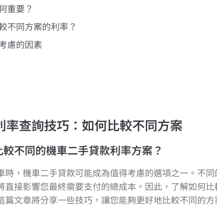
何重要？
較不同方案的利率？
考慮的因素
利率查詢技巧：如何比較不同方案
比較不同的機車二手貸款利率方案？
車時，機車二手貸款可能成為值得考慮的選項之一。不同
將直接影響您最終需要支付的總成本。因此，了解如何比
這篇文章將分享一些技巧，讓您能夠更好地比較不同的方