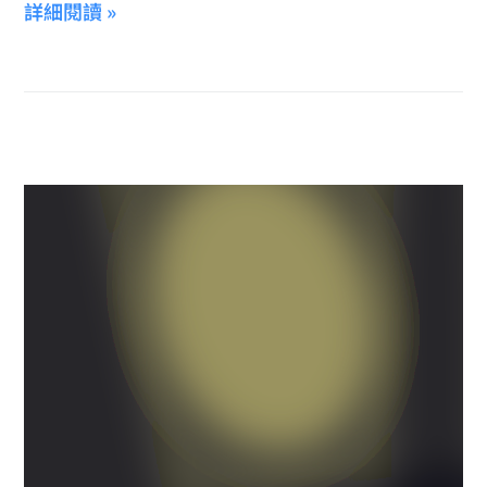
詳細閱讀 »