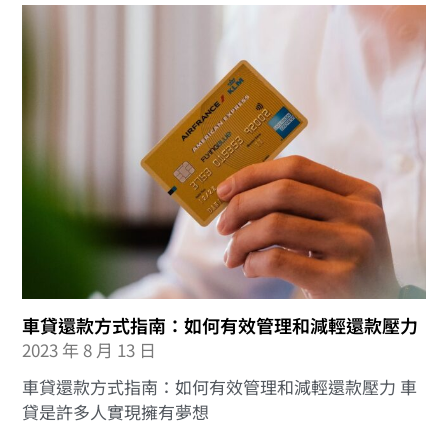
車貸還款方式指南：如何有效管理和減輕還款壓力
2023 年 8 月 13 日
車貸還款方式指南：如何有效管理和減輕還款壓力 車
貸是許多人實現擁有夢想