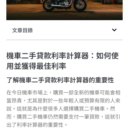
文章目錄
機車二手貸款利率計算器：如何使
用並獲得最佳利率
了解機車二手貸款利率計算器的重要性
在今日機車市場上，購買一部全新的機車可能會相
當昂貴，尤其是對於一些年輕人或預算有限的人來
說。這就是為什麼很多人選擇購買二手機車。然
而，購買二手機車仍然需要支付一筆貸款，這就引
出了利率計算器的重要性。