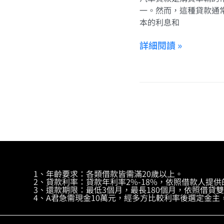
一。然而，這種貸款通
本的利息和
詳細閱讀 »
1、年齡要求：各類借款皆需滿20歲以上。
2、貸款利率：貸款年利率2%-18%，依照借款人提
3、還款期限：最低3個月，最長180個月，依照借貸
4、A君急需現金10萬元，經多方比較利率後選定金主