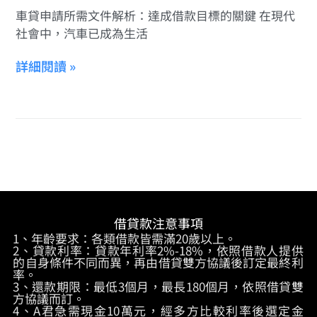
車貸申請所需文件解析：達成借款目標的關鍵 在現代
社會中，汽車已成為生活
詳細閱讀 »
借貸款注意事項
1、年齡要求：各類借款皆需滿20歲以上。
2、貸款利率：貸款年利率2%-18%，依照借款人提供
的自身條件不同而異，再由借貸雙方協議後訂定最終利
率。
3、還款期限：最低3個月，最長180個月，依照借貸雙
方協議而訂。
4、A君急需現金10萬元，經多方比較利率後選定金