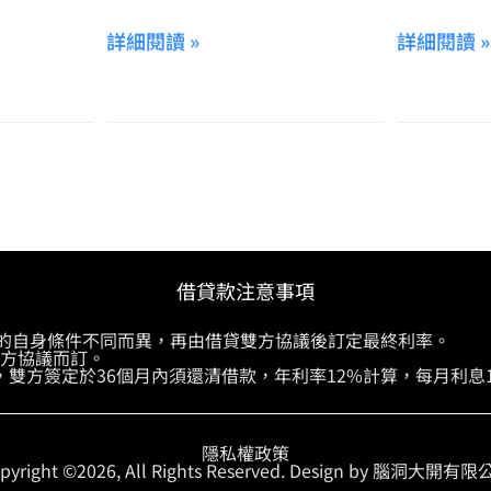
詳細閱讀 »
詳細閱讀 »
借貸款注意事項
供的自身條件不同而異，再由借貸雙方協議後訂定最終利率。
雙方協議而訂。
，雙方簽定於36個月內須還清借款，年利率12%計算，每月利息1
隱私權政策
pyright ©2026, All Rights Reserved. Design by 腦洞大開有