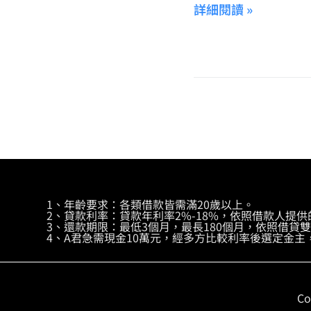
詳細閱讀 »
1、年齡要求：各類借款皆需滿20歲以上。
2、貸款利率：貸款年利率2%-18%，依照借款人提
3、還款期限：最低3個月，最長180個月，依照借貸
4、A君急需現金10萬元，經多方比較利率後選定金主
Co