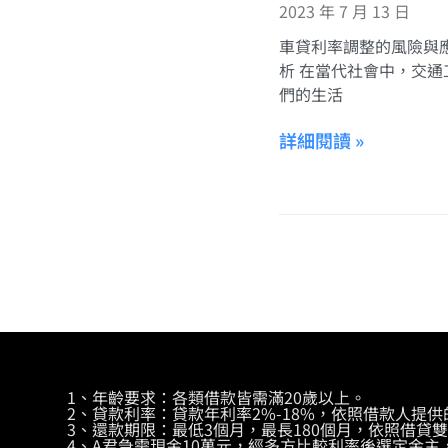
2023 年 7 月 13 日
車貸利率調整的風險與
析 在當代社會中，交通
們的生活
詳細閱讀 »
1、年齡要求：各類借款皆需滿20歲以上。
2、貸款利率：貸款年利率2%-18%，依照借款人提
3、還款期限：最低3個月，最長180個月，依照借貸
4、A君急需現金10萬元，經多方比較利率後選定金主