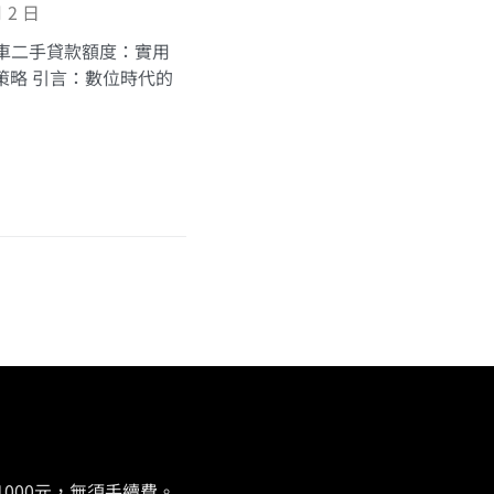
月 2 日
車二手貸款額度：實用
善策略 引言：數位時代的
000元，無須手續費。