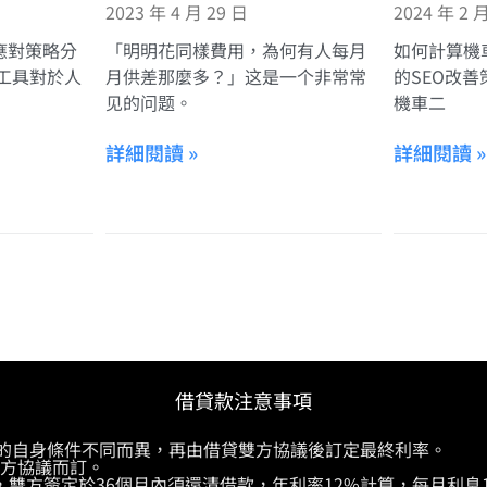
2023 年 4 月 29 日
2024 年 2 
應對策略分
「明明花同樣費用，為何有人每月
如何計算機
工具對於人
月供差那麼多？」这是一个非常常
的SEO改
见的问题。
機車二
詳細閱讀 »
詳細閱讀 »
借貸款注意事項
供的自身條件不同而異，再由借貸雙方協議後訂定最終利率。
雙方協議而訂。
，雙方簽定於36個月內須還清借款，年利率12%計算，每月利息1