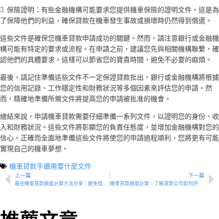
3. 保險證明：有些金融機構可能要求您提供機車保險的證明文件。這是為
了保障他們的利益，確保貸款在機車發生事故或損壞時仍然得到償還。
這些文件是確保您機車貸款申請成功的關鍵。然而，請注意銀行或金融機
構可能有特定的要求或流程。在申請之前，建議您先與相關機構聯繫，確
認他們的具體要求。這樣可以節省您的寶貴時間，避免不必要的麻煩。
最後，請記住準備這些文件不一定保證貸款批出。銀行或金融機構將根據
您的信用記錄、工作穩定性和財務狀況等多個因素來評估您的申請。然
而，精確地準備所需文件將提高您的申請被批准的機會。
總結來說，申請機車貸款需要仔細準備一系列文件，以證明您的身份、收
入和財務狀況。這些文件將彰顯您的負責任態度，並增加金融機構對您的
信心。正確而全面地準備這些文件將使您的申請過程順利，您將更有可能
實現自己的機車夢想。
機車貸款手續需要什麼文件
上一篇
下一篇
最佳機車貸款額度計算方法分享：避免借款過多或過少
機車貸款額度計算：了解貸款公司如何評估您的借款能力
推薦文章