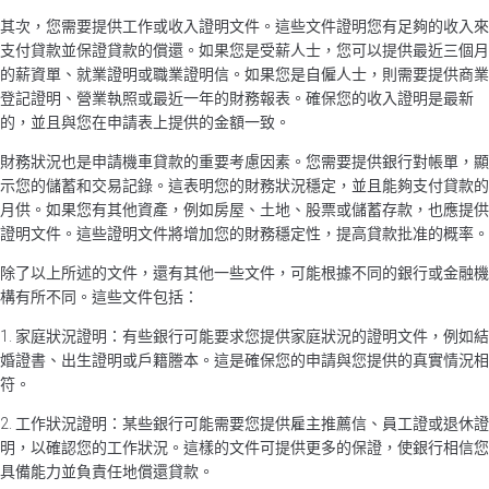
其次，您需要提供工作或收入證明文件。這些文件證明您有足夠的收入來
支付貸款並保證貸款的償還。如果您是受薪人士，您可以提供最近三個月
的薪資單、就業證明或職業證明信。如果您是自僱人士，則需要提供商業
登記證明、營業執照或最近一年的財務報表。確保您的收入證明是最新
的，並且與您在申請表上提供的金額一致。
財務狀況也是申請機車貸款的重要考慮因素。您需要提供銀行對帳單，顯
示您的儲蓄和交易記錄。這表明您的財務狀況穩定，並且能夠支付貸款的
月供。如果您有其他資產，例如房屋、土地、股票或儲蓄存款，也應提供
證明文件。這些證明文件將增加您的財務穩定性，提高貸款批准的概率。
除了以上所述的文件，還有其他一些文件，可能根據不同的銀行或金融機
構有所不同。這些文件包括：
1. 家庭狀況證明：有些銀行可能要求您提供家庭狀況的證明文件，例如結
婚證書、出生證明或戶籍謄本。這是確保您的申請與您提供的真實情況相
符。
2. 工作狀況證明：某些銀行可能需要您提供雇主推薦信、員工證或退休證
明，以確認您的工作狀況。這樣的文件可提供更多的保證，使銀行相信您
具備能力並負責任地償還貸款。